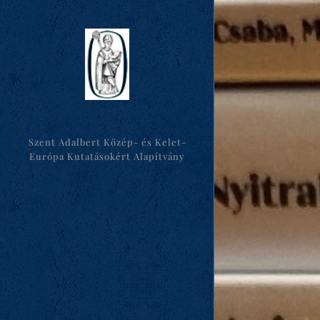
Szent Adalbert Közép- és Kelet-
Európa Kutatásokért Alapítvány