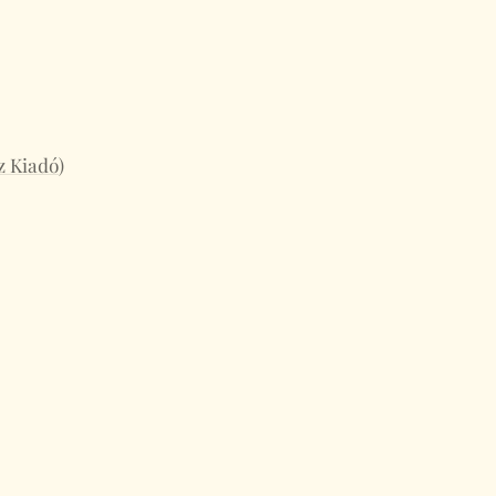
z Kiadó
)