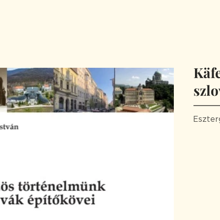
Käf
szlo
Eszter