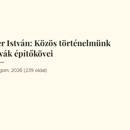
er István: Közös történelmünk
vák építőkövei
gom, 2026 (239 oldal)