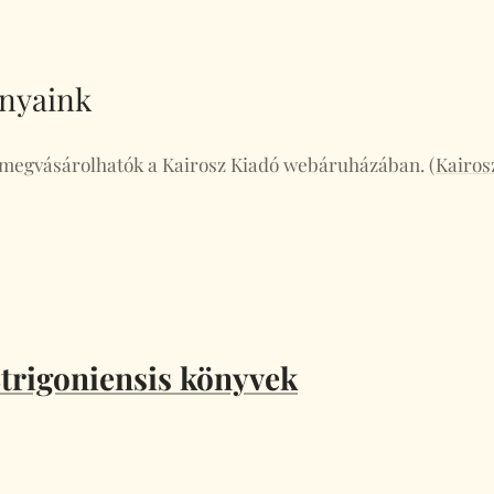
nyaink
 megvásárolhatók a Kairosz Kiadó webáruházában. (
Kairos
trigoniensis könyvek